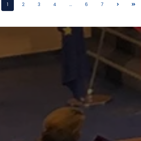
1
2
3
4
...
6
7