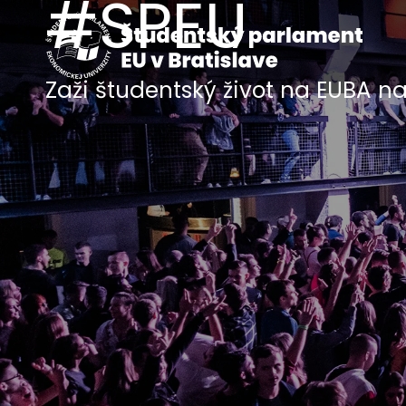
#SPEU
Zaži študentský život na EUBA na