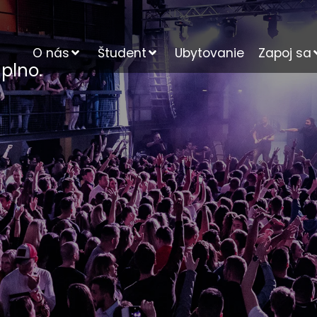
O nás
Študent
Ubytovanie
Zapoj sa
plno.